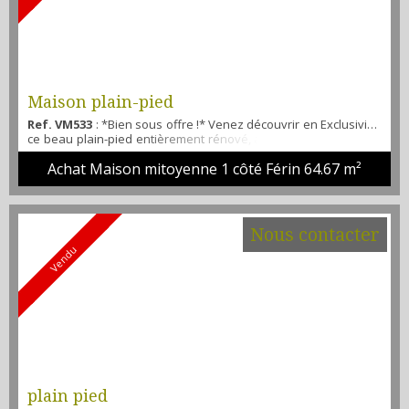
Maison plain-pied
Ref. VM533
: *Bien sous offre !* Venez découvrir en Exclusivité
ce beau plain-pied entièrement rénové, avec une pièce de vie
comprenant un poêle à granulé, une cuisine ouverte à installer
Achat Maison mitoyenne 1 côté Férin
64.67 m²
et à aménager à votre goût. Vous y trouverez un espace nuit
qui peut également servir de bureau et une grande et belle
chambre en parquet massif à l'écart de la pièce à vivre. A
l'extérieur, vous disposerez d'une gr...
Nous contacter
Vendu
plain pied