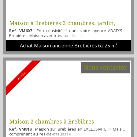
Maison à Brebières 2 chambres, jardin,
Ref. VM607
: En exclusivité !!! dans votre agence ADATYS à
cave
Brebières. Maison avec travaux Ideal 1er achat ou investisseur
d'environ 62m² composé : d un séjour, d'une cuisine, une salle
Achat Maison ancienne Brebières
62.25 m²
d'eau et wc. A l'étage : un palier desservant 2 chambres. A
l'extérieur vous trouverez une terrasse avec un jardin clos,
une dépendance. Une cave. Retrouvez l'ensemble de nos
biens sur notre site www.adatys.fr ...
Nous contacter
Vendu
Maison 2 chambres à Brebières
Ref. VM818
: Maison sur Brebières en EXCLUSIVITE !!!! Maison
comprenant au rez-de-chaussée : Un séjour, une cuisine, une