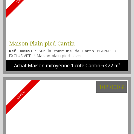
Maison Plain pied Cantin
Ref. VM693
: Sur la commune de Cantin PLAIN-PIED EN
EXCLUSIVITE !!! Maison plain-pied avec un séjour comportant
une cheminée tubée, une cuisine aménagée, 1 chambre , 1
Achat Maison mitoyenne 1 côté Cantin
63.22 m²
buanderie, bureau, une salle d'eau et un toilette. Jardin clos et
des dépendances Nous sommes à votre entière disposition
pour vous faire visiter ce bien au 07 61 58 84 57 ou 03 21 15 86
43 retrouvez l'ensemble de nos ...
102 000 €
Vendu