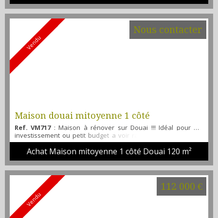
possibilités pour ce bien pouvant être réhabilité en maison à
usage d'habitation ou possibilité de laisser un commerce en
bas et de faire un appartement au...
Nous contacter
Vendu
Maison douai mitoyenne 1 côté
Ref. VM717
: Maison à rénover sur Douai !!! Idéal pour un
investissement ou petit budget a voir rapidement. La maison
comprend : un entrée, une cuisine, un séjour, un salon avec
Achat Maison mitoyenne 1 côté Douai
120 m²
cheminée insert, une salle de bains et un wc Au première
étage un palier desservant 3 chambres. combles
aménageables Pour l'extérieur un jardin clos, un garage et
une dépendance. ESTIMATIONS ET MISES EN V...
112 000 €
Vendu