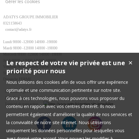
Gérer les cookies
ADATYS GROUPE IMMOBILIER
0321158643
contact@adatys.fr
Lundi 9H00 -12H00 14H00 -19H00
Mardi 9H00 -12H00 14H00 -19H00
Mercredi 9H00 -12H00 14H00 -19H00
Jeudi 9H00 -12H00 14H00 -19H00
Le respect de votre vie privée est une
✕
Vendredi 9H00 -12H00 14H00 -19H00
priorité pour nous
Samedi 9H00 -12H00 14H00 -18H00
Dimanche FERME
Nous utilisons des cookies afin de vous offrir une expérience
optimale et une communication pertinente sur notre site.
Mentions légales
Grace à ces technologies, nous pouvons vous proposer du
Plan du site
Logiciel de transaction
contenu en rapport avec vos centres d'intérêt. Ils nous
permettent également d'améliorer la qualité de nos services et
la convivialité de notre site internet. Nous utiliserons
uniquement les données personnelles pour lesquelles vous
avez donné votre accord. Vous pouvez les modifier à