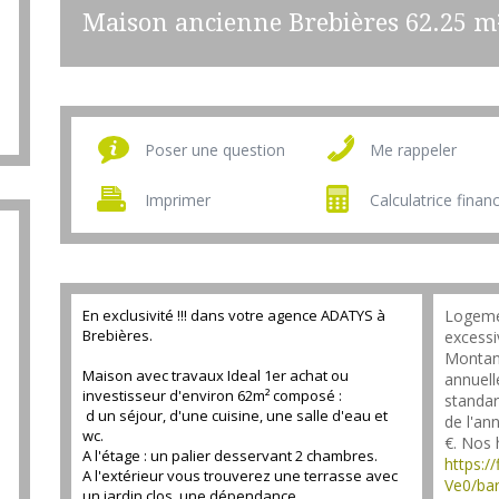
Maison ancienne Brebières
62.25 m
Poser une question
Me rappeler
Imprimer
Calculatrice finan
En exclusivité !!! dans votre agence ADATYS à
Logeme
Brebières.
excessi
Montan
Maison avec travaux Ideal 1er achat ou
annuell
investisseur d'environ 62m² composé :
standard
d un séjour, d'une cuisine, une salle d'eau et
de l'an
wc.
€. Nos 
A l'étage : un palier desservant 2 chambres.
https:/
A l'extérieur vous trouverez une terrasse avec
Ve0/ba
un jardin clos, une dépendance.