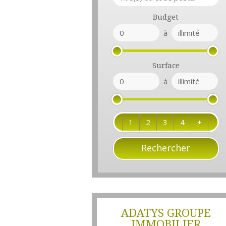
Budget
à
Surface
à
1
2
3
4
+
ADATYS GROUPE
IMMOBILIER