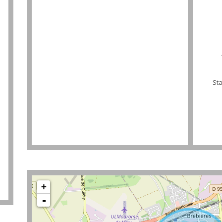
St
+
-