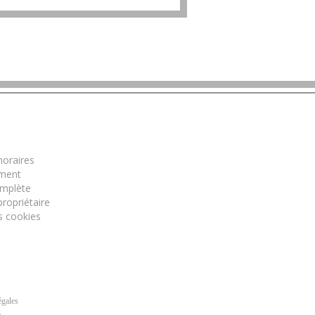
mations
oraires
ment
omplète
ropriétaire
s cookies
égales