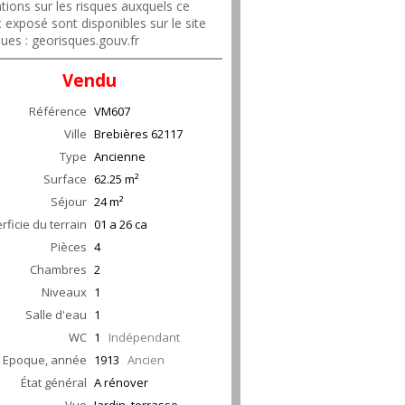
tions sur les risques auxquels ce
t exposé sont disponibles sur le site
ues : georisques.gouv.fr
Vendu
Référence
VM607
Ville
Brebières
62117
Type
Ancienne
Surface
62.25
m²
Séjour
24
m²
rficie du terrain
01 a 26 ca
Pièces
4
Chambres
2
Niveaux
1
Salle d'eau
1
WC
1
Indépendant
Epoque, année
1913
Ancien
État général
A rénover