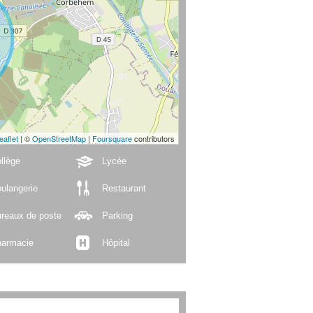
eaflet
| ©
OpenStreetMap
|
Foursquare
contributors
llège
Lycée
ulangerie
Restaurant
reaux de poste
Parking
armacie
Hôpital