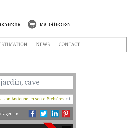
echerche
Ma sélection
ESTIMATION
NEWS
CONTACT
jardin, cave
aison Ancienne en vente Brebières
> Maison ancienne VM607
rtager sur :