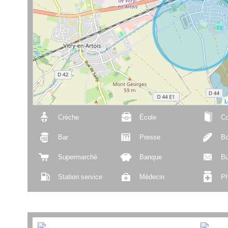
L
Crèche
École
Co
Bar
Presse
Bo
Supermarché
Banque
Bu
Station service
Médecin
Ph