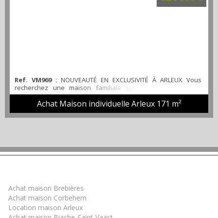
Ref. VM969
: NOUVEAUTÉ EN EXCLUSIVITÉ À ARLEUX Vous
recherchez une maison familiale spacieuse, parfaitement
entretenue et prête à accueillir votre famille ? Cette superbe
Achat Maison individuelle Arleux
171 m²
Maison Bernard Lannoy de 2005, en semi plain-pied, saura
vous séduire par ses volumes généreux et ses prestations de
qualité. Située dans un environnement calme et recherché,
cette maison développe environ 171 m² habitables et of...
Trouver un bien
Achat maison Brebières
Achat maison Corbehem
Location maison Arleux
Achat maison Biache-Saint-Vaast