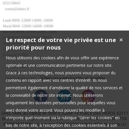
0321158643
contact@adatys.fr
Lundi 9H00 -12H00 14H00 -19H00
Mardi 9H00 -12H00 14H00 -19H00
Mercredi 9H00 -12H00 14H00 -19H00
Jeudi 9H00 -12H00 14H00 -19H00
Le respect de votre vie privée est une
✕
Vendredi 9H00 -12H00 14H00 -19H00
priorité pour nous
Samedi 9H00 -12H00 14H00 -18H00
Dimanche FERME
Nous utilisons des cookies afin de vous offrir une expérience
optimale et une communication pertinente sur notre site.
Mentions légales
Grace à ces technologies, nous pouvons vous proposer du
Plan du site
Logiciel de transaction
contenu en rapport avec vos centres d'intérêt. Ils nous
permettent également d'améliorer la qualité de nos services et
la convivialité de notre site internet. Nous utiliserons
uniquement les données personnelles pour lesquelles vous
avez donné votre accord. Vous pouvez les modifier à
SARL SARL au capital de 5000 € située 14 PLACE DES HEROS 62117
n'importe quel moment via la rubrique "Gérer les cookies" en
Brebières • Téléphone 0321158643 • SIRET 88032468600026 • TVA
FR78880324686 • Carte pro 6201202000044131 délivrée par la cci
bas de notre site, à l'exception des cookies essentiels à son