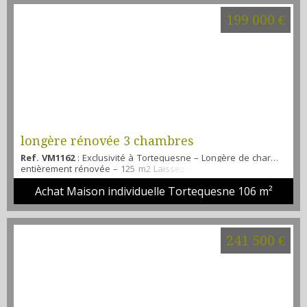
199 000 €
longère rénovée 3 chambres
Ref. VM1162
: Exclusivité à Tortequesne – Longère de charme
entièrement rénovée – 125 m2 Laissez-vous séduire par cette
magnifique longère individuelle, entièrement rénovée avec
Achat Maison individuelle Tortequesne
106 m²
goût, alliant le charme de l’ancien et le confort moderne. Située
dans un environnement calme et verdoyant, à seulement 10
minutes de Douai, 25 minutes d’Arras et avec un accès rapide
aux autoroutes A1/A21, elle séduira les ...
241 500 €