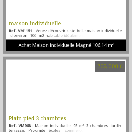
maison individuelle
Ref. VM1151
: Venez découvrir cette belle maison individuelle
d'environ 106 m2 habitable idéalement située Magné, À 10
minutes de Niort Le bien vous offre entrée avec placard de
Achat Maison individuelle Magné
106.14 m²
rangement , 3 chambres, un salon séjour lumineux avec
cheminée , cuisine équipée salle de bains avec WC séparé .
Le plus garage avec atelier , chambre ave WC. A VISITER SANS
TARDER ...
262 000 €
Plain pied 3 chambres
Ref. VM968
: Maison individuelle, 93 m², 3 chambres, jardin,
terrasse. Proximité écoles, commerces, parcs. Contactez