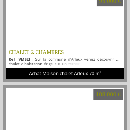
95 000 €
CHALET 2 CHAMBRES
Ref. VM821
: Sur la commune d'Arleux venez découvrir ce
chalet d'habitation érigé sur un terrain en location il offre :
Séjour lumineux , 2 chambres, salle d'eau avec douche, Wc.
Achat Maison chalet Arleux
70 m²
allée donnant accès sur un garage terrasse vue jardin
chauffage au gaz ESTIMATIONS ET MISES EN VENTE GRATUITES.
Nous vous accompagnons dans vos projets immobiliers sur
les secteurs de Brebière...
108 000 €