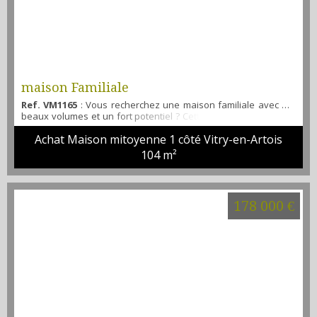
maison Familiale
Ref. VM1165
: Vous recherchez une maison familiale avec de
beaux volumes et un fort potentiel ? Cette nouveauté pourrait
bien vous séduire ! Elle vous offrira : Une entrée accueillante
Achat Maison mitoyenne 1 côté Vitry-en-Artois
Un séjour lumineux Une cuisine aménagée Une salle de
bains Un WC indépendant À l’étage, un palier dessert 4 belles
104 m²
chambres, idéales pour accueillir toute la famille. Au second
niv...
178 000 €