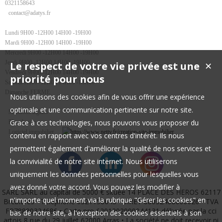
0321158643
contact@adatys.fr
Lundi 9H00 -12H00 14H00 -19H00
Mardi 9H00 -12H00 14H00 -19H00
Mercredi 9H00 -12H00 14H00 -19H00
Jeudi 9H00 -12H00 14H00 -19H00
Le respect de votre vie privée est une
✕
Vendredi 9H00 -12H00 14H00 -19H00
priorité pour nous
Samedi 9H00 -12H00 14H00 -18H00
Dimanche FERME
Nous utilisons des cookies afin de vous offrir une expérience
optimale et une communication pertinente sur notre site.
Mentions légales
Grace à ces technologies, nous pouvons vous proposer du
Plan du site
Logiciel immobilier
contenu en rapport avec vos centres d'intérêt. Ils nous
permettent également d'améliorer la qualité de nos services et
la convivialité de notre site internet. Nous utiliserons
uniquement les données personnelles pour lesquelles vous
avez donné votre accord. Vous pouvez les modifier à
SARL SARL au capital de 5000 € située 14 PLACE DES HEROS 62117
n'importe quel moment via la rubrique "Gérer les cookies" en
Brebières • Téléphone 0321158643 • SIRET 88032468600026 • TVA
FR78880324686 • Carte pro 6201202000044131 délivrée par la cci
bas de notre site, à l'exception des cookies essentiels à son
artois 8 rue du 29 juillet 62000 Arras • La société ne doit recevoir ni