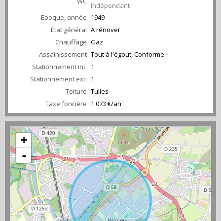
WC
Indépendant
Epoque, année
1949
État général
A rénover
Chauffage
Gaz
Assainissement
Tout à l'égout, Conforme
Stationnement int.
1
Stationnement ext.
1
Toiture
Tuiles
Taxe foncière
1 073 €/an
+
-