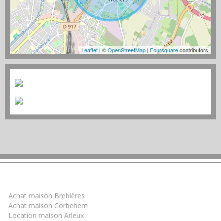
Leaflet
| ©
OpenStreetMap
|
Foursquare
contributors
Trouver un bien
Achat maison Brebières
Achat maison Corbehem
Location maison Arleux