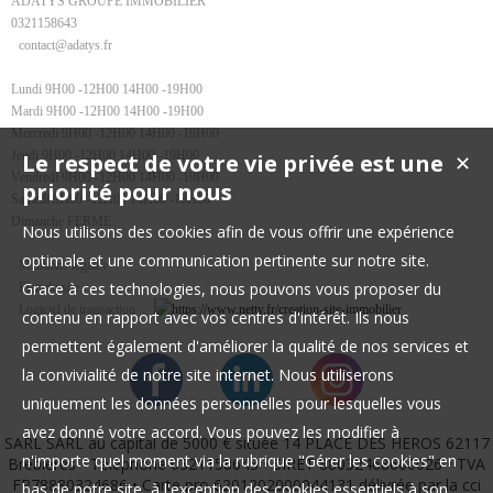
ADATYS GROUPE IMMOBILIER
0321158643
contact@adatys.fr
Lundi 9H00 -12H00 14H00 -19H00
Mardi 9H00 -12H00 14H00 -19H00
Mercredi 9H00 -12H00 14H00 -19H00
Jeudi 9H00 -12H00 14H00 -19H00
Le respect de votre vie privée est une
✕
Vendredi 9H00 -12H00 14H00 -19H00
priorité pour nous
Samedi 9H00 -12H00 14H00 -18H00
Dimanche FERME
Nous utilisons des cookies afin de vous offrir une expérience
optimale et une communication pertinente sur notre site.
Mentions légales
Grace à ces technologies, nous pouvons vous proposer du
Plan du site
Logiciel de transaction
contenu en rapport avec vos centres d'intérêt. Ils nous
permettent également d'améliorer la qualité de nos services et
la convivialité de notre site internet. Nous utiliserons
uniquement les données personnelles pour lesquelles vous
avez donné votre accord. Vous pouvez les modifier à
SARL SARL au capital de 5000 € située 14 PLACE DES HEROS 62117
n'importe quel moment via la rubrique "Gérer les cookies" en
Brebières • Téléphone 0321158643 • SIRET 88032468600026 • TVA
FR78880324686 • Carte pro 6201202000044131 délivrée par la cci
bas de notre site, à l'exception des cookies essentiels à son