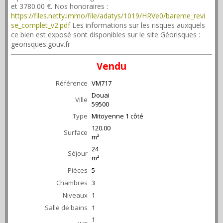
et 3780.00 €. Nos honoraires :
https://files.netty.immo/file/adatys/1019/HRVe0/bareme_revi
se_complet_v2.pdf
Les informations sur les risques auxquels
ce bien est exposé sont disponibles sur le site Géorisques :
georisques.gouv.fr
Vendu
Référence
VM717
Douai
Ville
59500
Type
Mitoyenne 1 côté
120.00
Surface
m²
24
Séjour
m²
Pièces
5
Chambres
3
Niveaux
1
Salle de bains
1
1