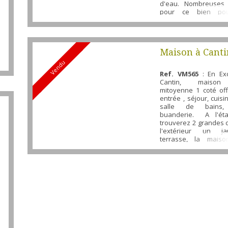
d'eau. Nombreuses p
pour ce bien pou
réhabilité en mais
d'habitation ou pos
laisser un commerce 
faire un appartement 
Maison à Canti
Vendu
Ref. VM565
: En Excl
Cantin, maison 
mitoyenne 1 coté of
entrée , séjour, cuis
salle de bains,
buanderie. A l'ét
trouverez 2 grandes 
l'extérieur un ja
terrasse, la mais
aussi un garag
dépendances. Nou
votre entière dispo
vous faire visiter ce 
71 66 46 ...