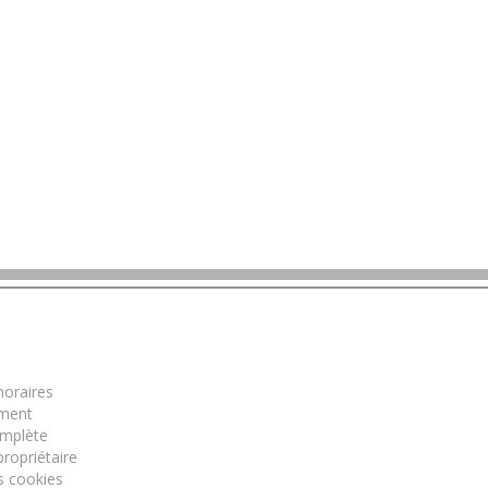
mations
oraires
ment
omplète
ropriétaire
s cookies