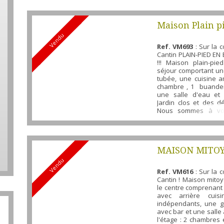
Maison Plain p
Vendu
Cantin
Ref. VM693
: Sur la
Cantin PLAIN-PIED EN
!!! Maison plain-p
séjour comportant u
tubée, une cuisine 
chambre , 1 buander
une salle d'eau et u
Jardin clos et des 
Nous sommes à vot
disposition pour vous 
ce bien au 07 61 58 84
15 86 43 retrouvez l
nos ...
MAISON MITO
Vendu
Ref. VM616
: Sur la
Cantin ! Maison mit
le centre comprenant
avec arrière cui
indépendants, une g
avec bar et une salle
l'étage : 2 chambres 