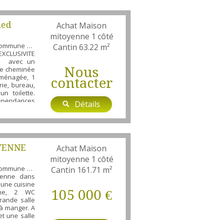
ied
Achat Maison
mitoyenne 1 côté
 commune de
Cantin
63.22 m²
 EXCLUSIVITE
ied avec un
Nous
ne cheminée
aménagée, 1
contacter
ie, bureau,
n toilette.
dépendances
Détails
re entière
faire visiter
 57 ou 03 21
'ensemble de
YENNE
Achat Maison
mitoyenne 1 côté
 commune de
Cantin
161.71 m²
oyenne dans
 une cuisine
105 000 €
sine, 2 WC
rande salle
 à manger. A
et une salle