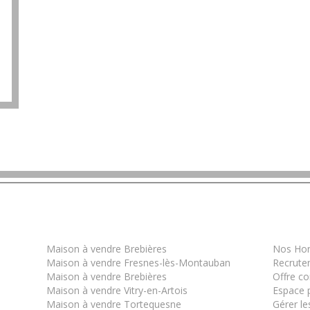
Les derniers biens
Infor
Maison à vendre Brebières
Nos Hon
Maison à vendre Fresnes-lès-Montauban
Recrute
Maison à vendre Brebières
Offre c
Maison à vendre Vitry-en-Artois
Espace p
Maison à vendre Tortequesne
Gérer le