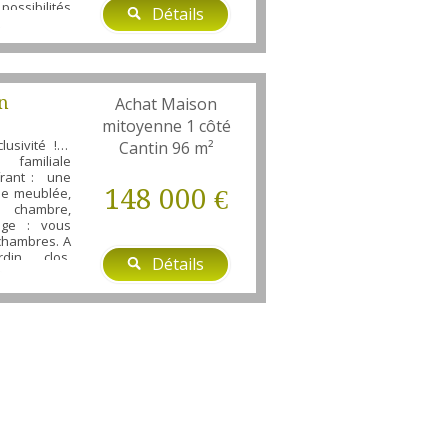
ossibilités
Détails
vant être
on à usage
sibilité de
en bas et de
au...
n
Achat Maison
mitoyenne 1 côté
usivité !!!A
Cantin
96 m²
familiale
frant : une
148 000 €
ine meublée,
 chambre,
age : vous
chambres. A
rdin clos,
Détails
on possède
e et des
s sommes à
sition pour
bien au 03 27