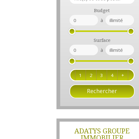
Budget
à
Surface
à
1
2
3
4
+
ADATYS GROUPE
IMMOBILIER