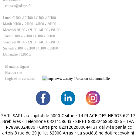
contact@adatys.fr
Lundi 9H00 -12H00 14H00 -19H00
Mardi 9H00 -12H00 14H00 -19H00
Mercredi 9H00 -12H00 14H00 -19H00
Jeudi 9H00 -12H00 14H00 -19H00
Vendredi 9H00 -12H00 14H00 -19H00
Samedi 9H00 -12H00 14H00 -18H00
Dimanche FERME
Mentions légales
Plan du site
Logiciel de transaction
SARL SARL au capital de 5000 € située 14 PLACE DES HEROS 62117
Brebières • Téléphone 0321158643 • SIRET 88032468600026 • TVA
FR78880324686 • Carte pro 6201202000044131 délivrée par la cci
artois 8 rue du 29 juillet 62000 Arras • La société ne doit recevoir ni