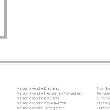
Les derniers biens
Infor
Maison à vendre Brebières
Nos Hon
Maison à vendre Fresnes-lès-Montauban
Recrute
Maison à vendre Brebières
Offre c
Maison à vendre Vitry-en-Artois
Espace p
Maison à vendre Tortequesne
Gérer le