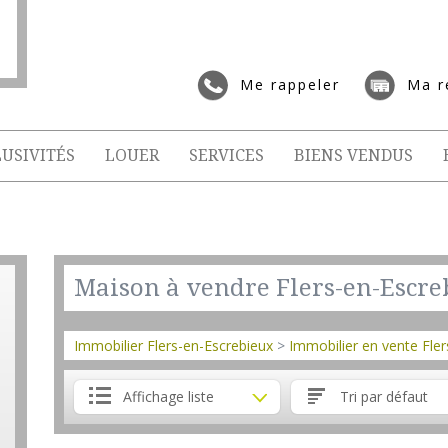
Me rappeler
Ma r
USIVITÉS
LOUER
SERVICES
BIENS VENDUS
Maison à vendre Flers-en-Escr
Immobilier Flers-en-Escrebieux
>
Immobilier en vente Fle
Affichage liste
Tri par défaut