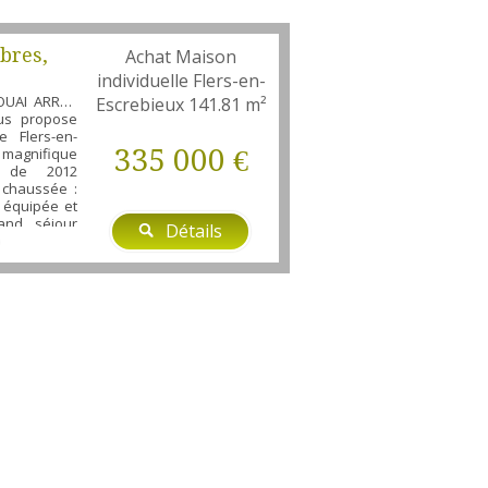
bres,
Achat Maison
individuelle Flers-en-
 garage
OUAI ARRAS
Escrebieux
141.81 m²
us propose
 Flers-en-
335 000 €
agnifique
el de 2012
 chaussée :
e équipée et
and séjour
Détails
êle à bois,
de bains avec
e, double
 : mezzanine
s chambres