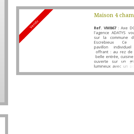
Maison 4 cham
Vendu
bureau, jardin
Ref. VM867
: Axe D
l'agence ADATYS vo
sur la commune de
Escrebieux Ce m
pavillon individu
offrant : au rez de
belle entrée, cuisin
ouverte sur un gr
lumineux avec un po
un cellier, une salle 
baignoire, douch
vasque. wc. A l'étage
desservant 4 belle
et...