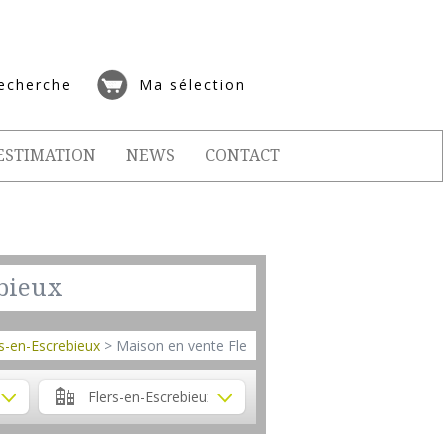
echerche
Ma sélection
ESTIMATION
NEWS
CONTACT
ebieux
rs-en-Escrebieux
> Maison en vente Flers-en-Escrebieux
Flers-en-Escrebieux