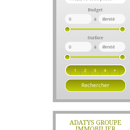
Budget
à
Surface
à
1
2
3
4
+
ADATYS GROUPE
IMMOBILIER