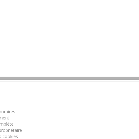
mations
oraires
ment
omplète
ropriétaire
s cookies