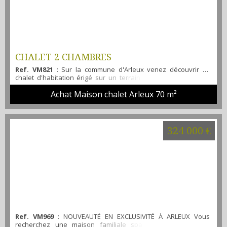
CHALET 2 CHAMBRES
Ref. VM821
: Sur la commune d'Arleux venez découvrir ce
chalet d'habitation érigé sur un terrain en location il offre :
Séjour lumineux , 2 chambres, salle d'eau avec douche, Wc.
Achat Maison chalet Arleux
70 m²
allée donnant accès sur un garage terrasse vue jardin
chauffage au gaz ESTIMATIONS ET MISES EN VENTE GRATUITES.
Nous vous accompagnons dans vos projets immobiliers sur
les secteurs de Brebière...
324 000 €
Ref. VM969
: NOUVEAUTÉ EN EXCLUSIVITÉ À ARLEUX Vous
recherchez une maison familiale spacieuse, parfaitement