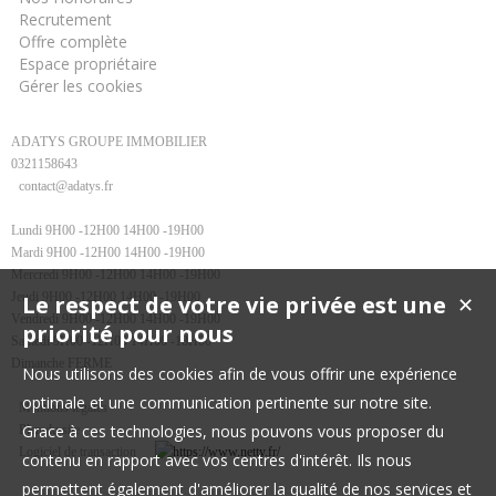
Recrutement
Offre complète
Espace propriétaire
Gérer les cookies
ADATYS GROUPE IMMOBILIER
0321158643
contact@adatys.fr
Lundi 9H00 -12H00 14H00 -19H00
Mardi 9H00 -12H00 14H00 -19H00
Mercredi 9H00 -12H00 14H00 -19H00
Jeudi 9H00 -12H00 14H00 -19H00
Le respect de votre vie privée est une
✕
Vendredi 9H00 -12H00 14H00 -19H00
priorité pour nous
Samedi 9H00 -12H00 14H00 -18H00
Dimanche FERME
Nous utilisons des cookies afin de vous offrir une expérience
optimale et une communication pertinente sur notre site.
Mentions légales
Grace à ces technologies, nous pouvons vous proposer du
Plan du site
Logiciel de transaction
contenu en rapport avec vos centres d'intérêt. Ils nous
permettent également d'améliorer la qualité de nos services et