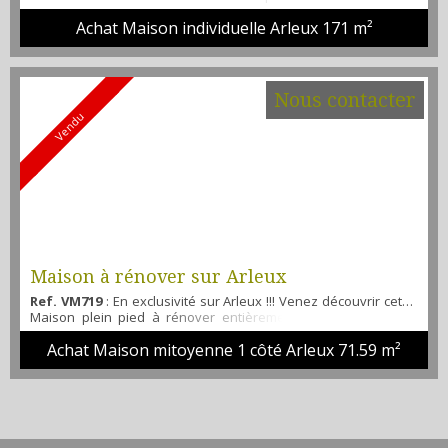
entretenue et prête à accueillir votre famille ? Cette superbe
Achat Maison individuelle Arleux
171 m²
Maison Bernard Lannoy de 2005, en semi plain-pied, saura
vous séduire par ses volumes généreux et ses prestations de
qualité. Située dans un environnement calme et recherché,
cette maison développe environ 171 m² habitables et of...
Nous contacter
Vendu
Maison à rénover sur Arleux
Ref. VM719
: En exclusivité sur Arleux !!! Venez découvrir cette
Maison plein pied à rénover entièrement vous offrant : un
grand séjour, une cuisine indépendante, salle de bain avec
Achat Maison mitoyenne 1 côté Arleux
71.59 m²
toilette, deux chambres, de plus les combles sont
aménageables. Travaux à prévoir mais beau potentiel !!! Pour
l'extérieur : un jardin, une dépendance, un garage et une
grange. ESTIMATIONS ET MISES EN VENTE ...