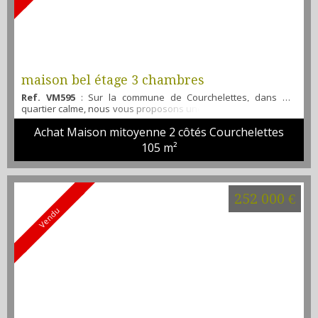
maison bel étage 3 chambres
Ref. VM595
: Sur la commune de Courchelettes, dans un
quartier calme, nous vous proposons une maison bel étage de
105 m2. Au rez de chaussée, vous trouverez une entrée avec
Achat Maison mitoyenne 2 côtés Courchelettes
une salle de bains et un garage donnant accès à une terrasse
et le jardin avec au fond une dépendance. Au 1er étage, wc,
105 m²
un séjour avec une cuisine aménagée. Au 2eme étage, 3
belles chambres parquetées et une salle d'...
252 000 €
Vendu