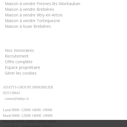
Maison à vendre Fresnes-lès-Montauban
Maison à vendre Brebières
Maison à vendre Vitry-en-Artois
Maison à vendre Tortequesne
Maison à louer Brebières
Informations
Nos Honoraires
Recrutement
Offre complète
Espace propriétaire
Gérer les cookies
ADATYS GROUPE IMMOBILIER
0321158643
contact@adatys.fr
Lundi 9H00 -12H00 14H00 -19H00
Mardi 9H00 -12H00 14H00 -19H00
Mercredi 9H00 -12H00 14H00 -19H00