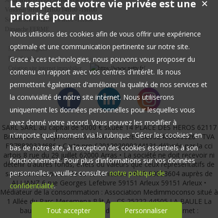
Jeudi 9H00 -12H00 14H00 -19H00
Le respect de votre vie privée est une
✕
Vendredi 9H00 -12H00 14H00 -19H00
priorité pour nous
Samedi 9H00 -12H00 14H00 -18H00
Dimanche FERME
Nous utilisons des cookies afin de vous offrir une expérience
optimale et une communication pertinente sur notre site.
Mentions légales
Grace à ces technologies, nous pouvons vous proposer du
Plan du site
Création site internet immobilier
contenu en rapport avec vos centres d'intérêt. Ils nous
permettent également d'améliorer la qualité de nos services et
la convivialité de notre site internet. Nous utiliserons
uniquement les données personnelles pour lesquelles vous
avez donné votre accord. Vous pouvez les modifier à
SARL SARL au capital de 5000 € située 14 PLACE DES HEROS 62117
n'importe quel moment via la rubrique "Gérer les cookies" en
Brebières • Téléphone 0321158643 • SIRET 88032468600026 • TVA
FR78880324686 • Carte pro 6201202000044131 délivrée par la cci
bas de notre site, à l'exception des cookies essentiels à son
artois 8 rue du 29 juillet 62000 Arras • La société ne doit recevoir ni
fonctionnement. Pour plus d'informations sur vos données
détenir d'autres fonds, effets ou valeurs que ceux représentatifs de
personnelles, veuillez consulter
notre politique de
sa rémunération ou de sa commission • RCP 60833604 auprès de
ALLIANZ 6 rue Georges Lefebvre 59151 Arleux 59151 Arleux •
confidentialité
.
Médiateur de la consommation : Association Medimmoconso situé à
1 Allée du Parc Mesemena Bât A - CS 25222 44505 LA BAULE La
baule , email :
Tout accepter
contact@medimmoconso.fr
Personnaliser
, site internet :