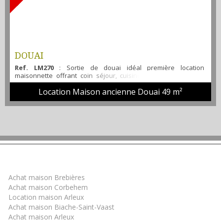
DOUAI
Ref. LM270
: Sortie de douai idéal première location
maisonnette offrant coin séjour, cuisine simple, salle d'eau
avec douche, 1 chambre. chauffage électrique et convecteur
Location Maison ancienne Douai
49 m²
gaz. Dispo de suite à visiter sans tarder
Trouver un bien
Achat maison Brebières
Achat maison Corbehem
Location maison Arleux
Achat maison Biache-Saint-Vaast
Achat maison Arleux