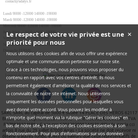
contact@adatys.fr
Lundi 9H00 -12H00 14H00 -19H00
Mardi 9H00 -12H00 14H00 -19H00
Mercredi 9H00 -12H00 14H00 -19H00
Jeudi 9H00 -12H00 14H00 -19H00
Le respect de votre vie privée est une
✕
Vendredi 9H00 -12H00 14H00 -19H00
priorité pour nous
Samedi 9H00 -12H00 14H00 -18H00
Dimanche FERME
Nous utilisons des cookies afin de vous offrir une expérience
optimale et une communication pertinente sur notre site.
Mentions légales
Grace à ces technologies, nous pouvons vous proposer du
Plan du site
Logiciel de transaction
contenu en rapport avec vos centres d'intérêt. Ils nous
permettent également d'améliorer la qualité de nos services et
la convivialité de notre site internet. Nous utiliserons
uniquement les données personnelles pour lesquelles vous
avez donné votre accord. Vous pouvez les modifier à
SARL SARL au capital de 5000 € située 14 PLACE DES HEROS 62117
n'importe quel moment via la rubrique "Gérer les cookies" en
Brebières • Téléphone 0321158643 • SIRET 88032468600026 • TVA
FR78880324686 • Carte pro 6201202000044131 délivrée par la cci
bas de notre site, à l'exception des cookies essentiels à son
artois 8 rue du 29 juillet 62000 Arras • La société ne doit recevoir ni
fonctionnement. Pour plus d'informations sur vos données
détenir d'autres fonds, effets ou valeurs que ceux représentatifs de