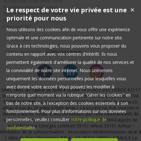
Mercredi 9H00 -12H00 14H00 -19H00
Jeudi 9H00 -12H00 14H00 -19H00
Le respect de votre vie privée est une
✕
Vendredi 9H00 -12H00 14H00 -19H00
priorité pour nous
Samedi 9H00 -12H00 14H00 -18H00
Dimanche FERME
Nous utilisons des cookies afin de vous offrir une expérience
optimale et une communication pertinente sur notre site.
Mentions légales
Grace à ces technologies, nous pouvons vous proposer du
Plan du site
Création site immobilier
contenu en rapport avec vos centres d'intérêt. Ils nous
permettent également d'améliorer la qualité de nos services et
la convivialité de notre site internet. Nous utiliserons
uniquement les données personnelles pour lesquelles vous
avez donné votre accord. Vous pouvez les modifier à
SARL SARL au capital de 5000 € située 14 PLACE DES HEROS 62117
n'importe quel moment via la rubrique "Gérer les cookies" en
Brebières • Téléphone 0321158643 • SIRET 88032468600026 • TVA
FR78880324686 • Carte pro 6201202000044131 délivrée par la cci
bas de notre site, à l'exception des cookies essentiels à son
artois 8 rue du 29 juillet 62000 Arras • La société ne doit recevoir ni
fonctionnement. Pour plus d'informations sur vos données
détenir d'autres fonds, effets ou valeurs que ceux représentatifs de
personnelles, veuillez consulter
notre politique de
sa rémunération ou de sa commission • RCP 60833604 auprès de
ALLIANZ 6 rue Georges Lefebvre 59151 Arleux 59151 Arleux •
confidentialité
.
Médiateur de la consommation : Association Medimmoconso situé à
1 Allée du Parc Mesemena Bât A - CS 25222 44505 LA BAULE La