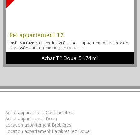
Bel appartement T2
Ref. VA1926
: En exclusivité !! Bel appartement au rez-de-
chaussée sur la commune de Douai. Résidence calme avec de
belles prestations: entrée sécurisée, matériaux de qualité.
Achat T2 Douai
51.74 m²
Appartement lumineux vous offrant une entrée avec placard
qui dessert une grande chambre, une salle de bains , un
séjour avec cuisine ouverte équipée, cellier, wc. Petite cour
extérieure close. Chauffage gaz individuel. &...
Trouver un bien
Achat appartement Courchelettes
Achat appartement Douai
Location appartement Brébières
Location appartement Lambres-lez-Douai