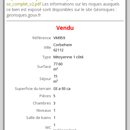
se_complet_v2.pdf
Les informations sur les risques auxquels
ce bien est exposé sont disponibles sur le site Géorisques :
georisques.gouv.fr
Vendu
Référence
VM959
Corbehem
Ville
62112
Type
Mitoyenne 1 côté
77.60
Surface
m²
15
Séjour
m²
Superficie du terrain
03 a 93 ca
Pièces
5
Chambres
3
Niveaux
1
Salle de bains
1
1
WC