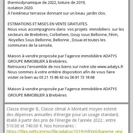
thermodynamique de 2022, toiture de 2019,
isolation 2020.
À l'extérieur terrasse donnant sur un beau jardin clos.
ESTIMATIONS ET MISES EN VENTE GRATUITES.
Nous vous accompagnons dans vos projets immobiliers sur les
secteurs de Brebières, Corbehem, Gouy sous Bellonne, Férin,
Noyelles Sous Bellonne, Bellonne , Douai et toutes les
communes de la sensée.
Maison à vendre proposée par l'agence immobilière ADATYS
GROUPE IMMOBILIER à Brebières.
Retrouvez l'ensemble de nos biens sur notre site www.adatys.fr
Nous sommes à votre entière disposition afin de vous faire
visiter ce bien au 03 21 15 86 43 ou 06 81 73 18 68
Maison à vendre proposée par l'agence immobilière ADATYS
GROUPE IMMOBILIER à Brebières
Classe énergie B, Classe climat A Montant moyen estimé
des dépenses annuelles d'énergie pour un usage standard,
établi à partir des prix de l'énergie de l'année 2022 : entre
510.00 et 740.00 €. Nos honoraires :
https://files.netty.immo/file/adatys/1019/HRVe0/bareme_revi