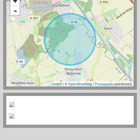
+
-
Leaflet
| ©
OpenStreetMap
|
Foursquare
contributors