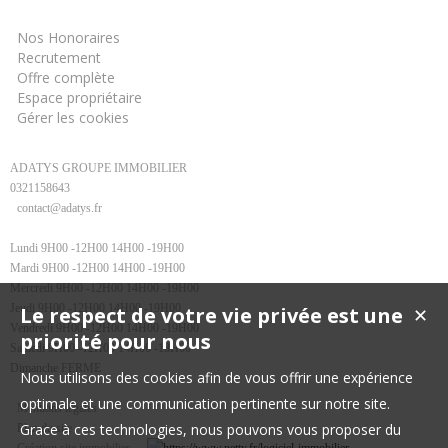
Informations
Nos Honoraires
Recrutement
Offre complète
Espace propriétaire
Gérer les cookies
ADATYS GROUPE IMMOBILIER
0321158643
contact@adatys.fr
Lundi 9H00 -12H00 14H00 -19H00
Mardi 9H00 -12H00 14H00 -19H00
Mercredi 9H00 -12H00 14H00 -19H00
Jeudi 9H00 -12H00 14H00 -19H00
Le respect de votre vie privée est une
✕
Vendredi 9H00 -12H00 14H00 -19H00
priorité pour nous
Samedi 9H00 -12H00 14H00 -18H00
Dimanche FERME
Nous utilisons des cookies afin de vous offrir une expérience
optimale et une communication pertinente sur notre site.
Mentions légales
Grace à ces technologies, nous pouvons vous proposer du
Plan du site