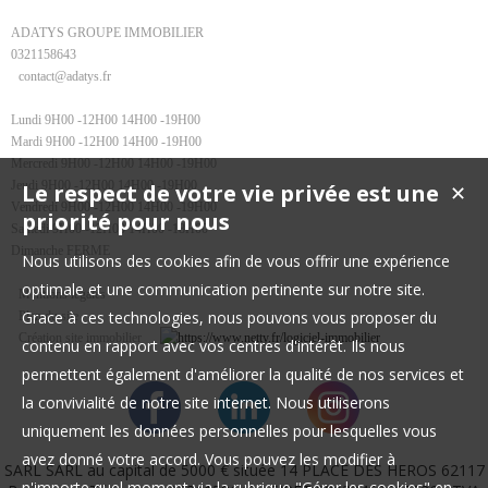
ADATYS GROUPE IMMOBILIER
0321158643
contact@adatys.fr
Lundi 9H00 -12H00 14H00 -19H00
Mardi 9H00 -12H00 14H00 -19H00
Mercredi 9H00 -12H00 14H00 -19H00
Jeudi 9H00 -12H00 14H00 -19H00
Le respect de votre vie privée est une
✕
Vendredi 9H00 -12H00 14H00 -19H00
priorité pour nous
Samedi 9H00 -12H00 14H00 -18H00
Dimanche FERME
Nous utilisons des cookies afin de vous offrir une expérience
optimale et une communication pertinente sur notre site.
Mentions légales
Grace à ces technologies, nous pouvons vous proposer du
Plan du site
Création site immobilier
contenu en rapport avec vos centres d'intérêt. Ils nous
permettent également d'améliorer la qualité de nos services et
la convivialité de notre site internet. Nous utiliserons
uniquement les données personnelles pour lesquelles vous
avez donné votre accord. Vous pouvez les modifier à
SARL SARL au capital de 5000 € située 14 PLACE DES HEROS 62117
n'importe quel moment via la rubrique "Gérer les cookies" en