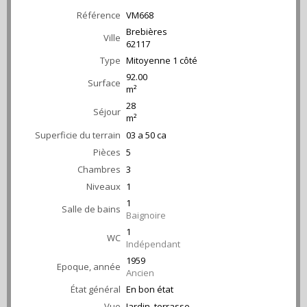
Référence
VM668
Brebières
Ville
62117
Type
Mitoyenne 1 côté
92.00
Surface
m²
28
Séjour
m²
Superficie du terrain
03 a 50 ca
Pièces
5
Chambres
3
Niveaux
1
1
Salle de bains
Baignoire
1
WC
Indépendant
1959
Epoque, année
Ancien
État général
En bon état
Vue
Jardin, terrasse