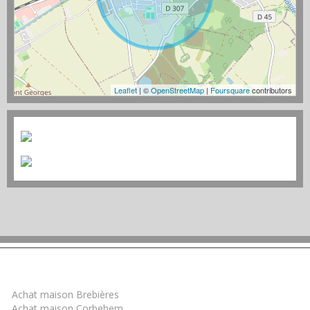
Leaflet
| ©
OpenStreetMap
|
Foursquare
contributors
Trouver un bien
Achat maison Brebières
Achat maison Corbehem