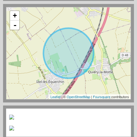
+
-
Leaflet
| ©
OpenStreetMap
|
Foursquare
contributors