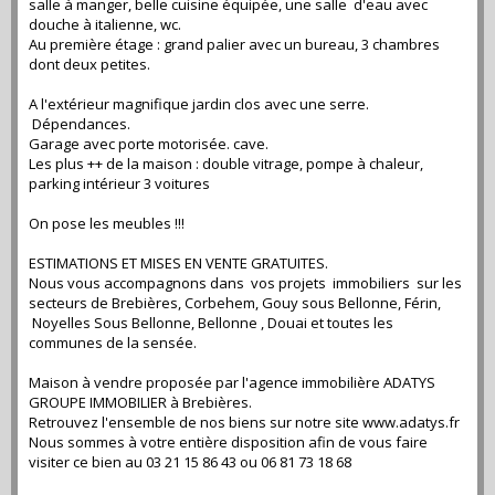
salle à manger, belle cuisine équipée, une salle d'eau avec
douche à italienne, wc.
Au première étage : grand palier avec un bureau, 3 chambres
dont deux petites.
A l'extérieur magnifique jardin clos avec une serre.
Dépendances.
Garage avec porte motorisée. cave.
Les plus ++ de la maison : double vitrage, pompe à chaleur,
parking intérieur 3 voitures
On pose les meubles !!!
ESTIMATIONS ET MISES EN VENTE GRATUITES.
Nous vous accompagnons dans vos projets immobiliers sur les
secteurs de Brebières, Corbehem, Gouy sous Bellonne, Férin,
Noyelles Sous Bellonne, Bellonne , Douai et toutes les
communes de la sensée.
Maison à vendre proposée par l'agence immobilière ADATYS
GROUPE IMMOBILIER à Brebières.
Retrouvez l'ensemble de nos biens sur notre site www.adatys.fr
Nous sommes à votre entière disposition afin de vous faire
visiter ce bien au 03 21 15 86 43 ou 06 81 73 18 68