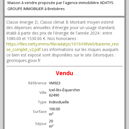
Maison à vendre proposée par l'agence immobilière ADATYS
GROUPE IMMOBILIER à Brebières
Classe énergie D, Classe climat B Montant moyen estimé
des dépenses annuelles d'énergie pour un usage standard,
établi à partir des prix de l'énergie de l'année 2024 : entre
1080.00 et 1530.00 €. Nos honoraires :
https://files.netty.immo/file/adatys/1019/HRVe0/bareme_revi
se_complet_v2.pdf
Les informations sur les risques auxquels
ce bien est exposé sont disponibles sur le site Géorisques :
georisques.gouv.fr
Vendu
Référence
VM923
Izel-lès-Équerchin
Ville
62490
Type
Individuelle
100.00
Surface
m²
20
Séjour
m²