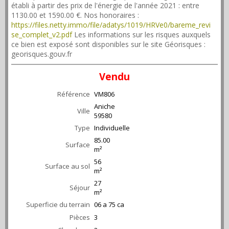
établi à partir des prix de l'énergie de l'année 2021 : entre
1130.00 et 1590.00 €. Nos honoraires :
https://files.netty.immo/file/adatys/1019/HRVe0/bareme_revi
se_complet_v2.pdf
Les informations sur les risques auxquels
ce bien est exposé sont disponibles sur le site Géorisques :
georisques.gouv.fr
Vendu
Référence
VM806
Aniche
Ville
59580
Type
Individuelle
85.00
Surface
m²
56
Surface au sol
m²
27
Séjour
m²
Superficie du terrain
06 a 75 ca
Pièces
3