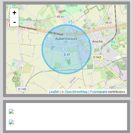
+
-
Leaflet
| ©
OpenStreetMap
|
Foursquare
contributors