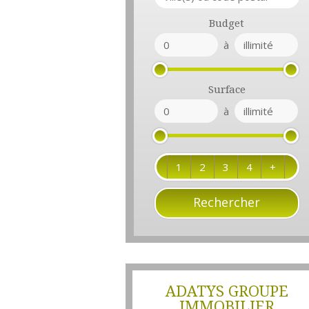
Budget
à
Surface
à
1
2
3
4
+
ADATYS GROUPE
IMMOBILIER