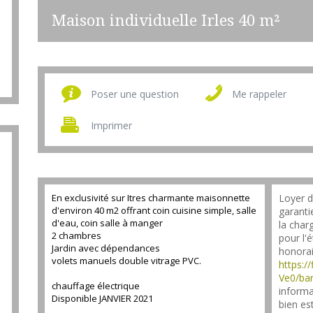
Maison individuelle Irles
40 m²
Poser une question
Me rappeler
Imprimer
En exclusivité sur Itres charmante maisonnette
Loyer d
d'environ 40 m2 offrant coin cuisine simple, salle
garanti
d'eau, coin salle à manger
la char
2 chambres
pour l'
Jardin avec dépendances
honorai
volets manuels double vitrage PVC.
https:/
Ve0/ba
chauffage électrique
informa
Disponible JANVIER 2021
bien es