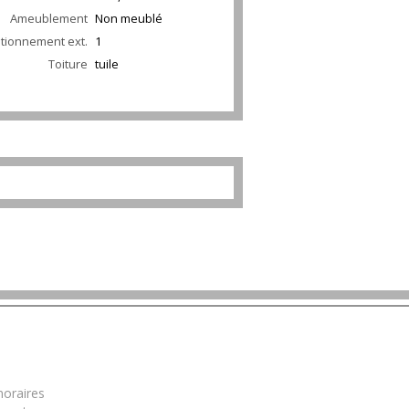
Ameublement
Non meublé
ationnement ext.
1
Toiture
tuile
mations
oraires