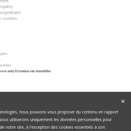
ment
omplète
ropriétaire
s cookies
égales
e
mobilier
✕
technologies, nous pouvons vous proposer du contenu en rapport
t. Nous utiliserons uniquement les données personnelles pour
e notre site, à l'exception des cookies essentiels à son