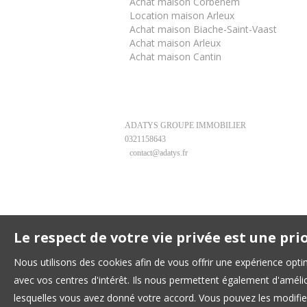
Achat maison Corbehem
Location maison Arleux
Achat maison Biache-Saint-Vaast
Achat maison Arleux
Achat maison Cantin
ADATYS GROUPE IMMOBILIER
0321158643
contact@adatys.fr
Le respect de votre vie privée est une pri
Nous utilisons des cookies afin de vous offrir une expérience op
avec vos centres d'intérêt. Ils nous permettent également d'amélior
lesquelles vous avez donné votre accord. Vous pouvez les modifier