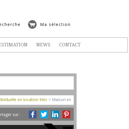
echerche
Ma sélection
ESTIMATION
NEWS
CONTACT
ividuelle en location Irles
> Maison individuelle LM296
rtager sur :