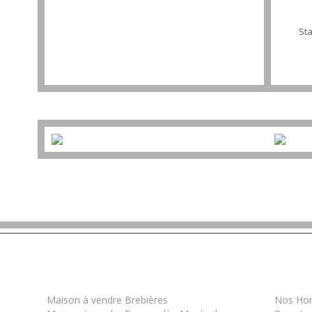
St
Les derniers biens
Infor
Maison à vendre Brebières
Nos Hon