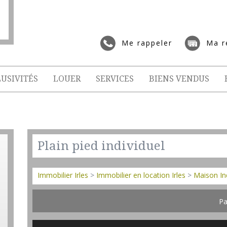
Me rappeler
Ma r
USIVITÉS
LOUER
SERVICES
BIENS VENDUS
Plain pied individuel
Immobilier Irles
>
Immobilier en location Irles
>
Maison Ind
Pa